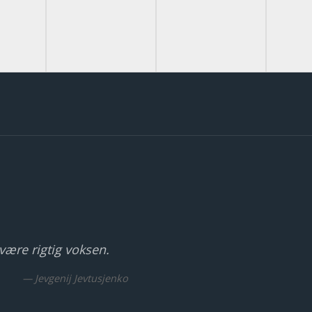
 være rigtig voksen.
— Jevgenij Jevtusjenko