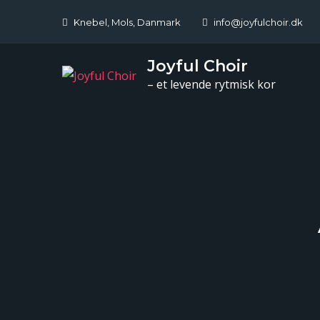
Skip
Knebel, Mols, Danmark
info@joyfulchoir.dk
to
content
Joyful Choir
– et levende rytmisk kor