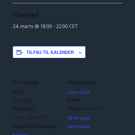
Kortræf
24. marts @ 18:00
-
22:00
CET
TILFØJ TIL KALENDER
DETALJER
ARRANGØR
Dato:
Joyful Choir
E-mail
24. marts
info@joyfulchoir.dk
Tidspunkt:
18:00 - 22:00
CET
Se Arrangør
Begivenhed Kategori:
hjemmeside
Koncert