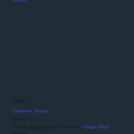
STED
Pavilionen, Grenaa
Kærvej 11
Grenaa
,
Midtjylland
8500
Denmark
+ Google Maps
Telefon