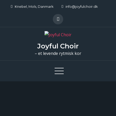
Skip
Knebel, Mols, Danmark
info@joyfulchoir.dk
to
content
Joyful Choir
– et levende rytmisk kor