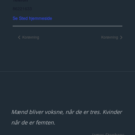
86221633
Se Sted hjemmeside
Korøvning
Korøvning
Mænd bliver voksne, når de er tres. Kvinder
når de er femten.
— James Stephens