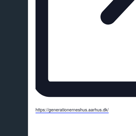
H
https://generationerneshus.aarhus.dk/
j
e
m
m