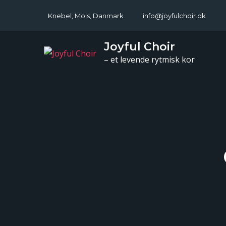
Skip
Knebel, Mols, Danmark
info@joyfulchoir.dk
to
content
Joyful Choir
– et levende rytmisk kor