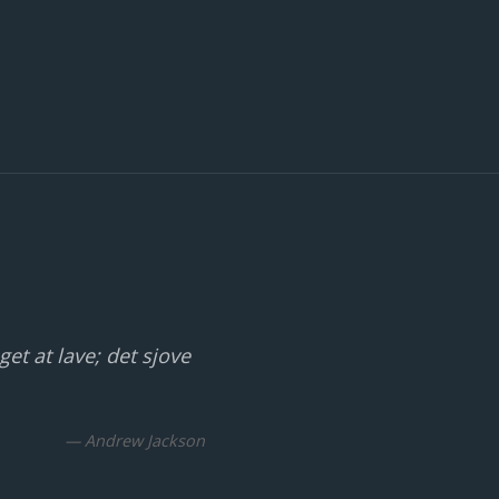
et at lave; det sjove
— Andrew Jackson