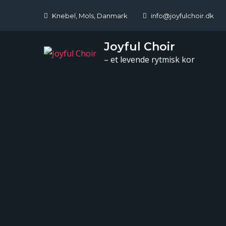
Skip
Knebel, Mols, Danmark
info@joyfulchoir.dk
to
content
Joyful Choir
– et levende rytmisk kor