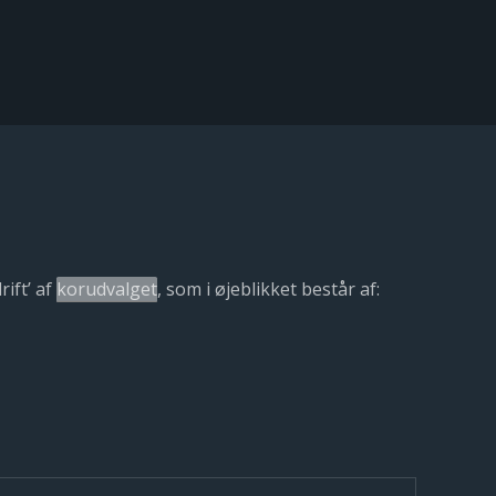
ift’ af
korudvalget
, som i øjeblikket består af: